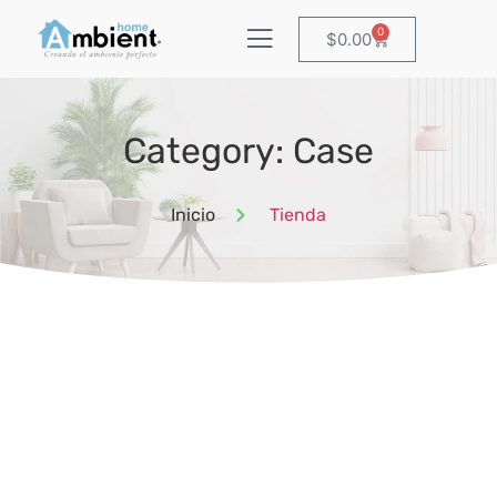
0
$
0.00
Category: Case
Inicio
Tienda