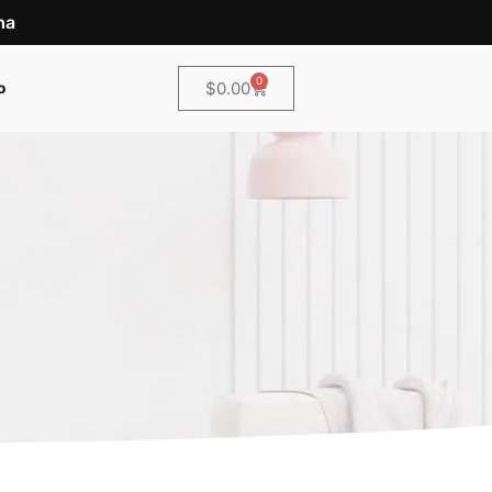
na
0
$
0.00
o