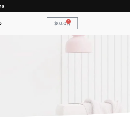
na
0
$
0.00
o