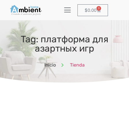
0
$
0.00
Tag: платформа для
азартных игр
Inicio
Tienda