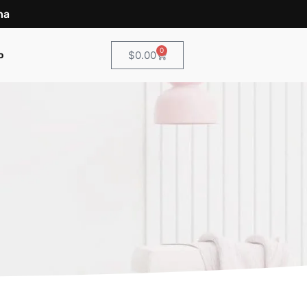
na
0
$
0.00
o