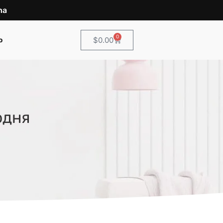
na
0
$
0.00
o
одня